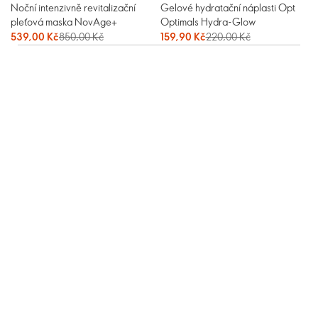
Noční intenzivně revitalizační
Gelové hydratační náplasti Opt
pleťová maska NovAge+
Optimals Hydra-Glow
539,00 Kč
850,00 Kč
159,90 Kč
220,00 Kč