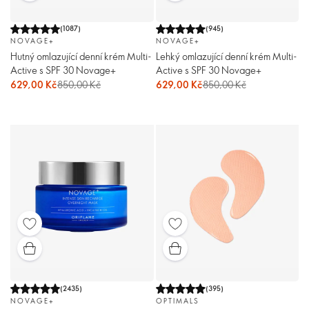
(
1087
)
(
945
)
NOVAGE+
NOVAGE+
Hutný omlazující denní krém Multi-
Lehký omlazující denní krém Multi-
Active s SPF 30 Novage+
Active s SPF 30 Novage+
629,00 Kč
850,00 Kč
629,00 Kč
850,00 Kč
(
2435
)
(
395
)
NOVAGE+
OPTIMALS