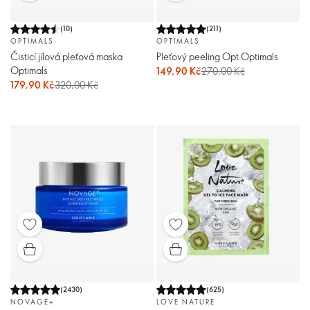
(
10
)
(
211
)
OPTIMALS
OPTIMALS
Čisticí jílová pleťová maska
Pleťový peeling Opt Optimals
Optimals
149,90 Kč
270,00 Kč
179,90 Kč
320,00 Kč
(
2430
)
(
625
)
NOVAGE+
LOVE NATURE