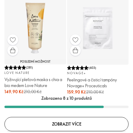
POSLEDNÍ MOŽNOST
(
281
)
(
603
)
LOVE NATURE
NOVAGE+
Vyživující pleťová maska ​​s chia a
Peelingové a čisticí tampóny
bio medem Love Nature
Novage+ Proceuticals
149,90 Kč
210,00 Kč
159,90 Kč
210,00 Kč
Zobrazeno 8 z 10 produktů
ZOBRAZIT VÍCE