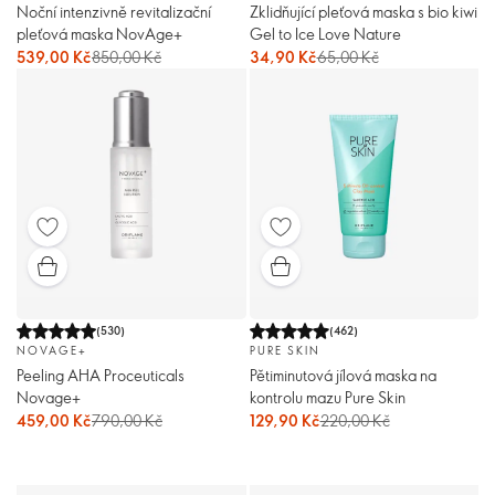
Noční intenzivně revitalizační
Zklidňující pleťová maska s bio kiwi
pleťová maska NovAge+
Gel to Ice Love Nature
539,00 Kč
850,00 Kč
34,90 Kč
65,00 Kč
(
530
)
(
462
)
NOVAGE+
PURE SKIN
Peeling AHA Proceuticals
Pětiminutová jílová maska na
Novage+
kontrolu mazu Pure Skin
459,00 Kč
790,00 Kč
129,90 Kč
220,00 Kč