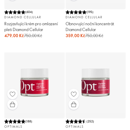
(
604
)
(
195
)
DIAMOND CELLULAR
DIAMOND CELLULAR
Rozjasňující krém pro omlazení
Obnovující noční koncentrát
pleti Diamond Cellular
Diamond Cellular
479,00 Kč
750,00 Kč
359,00 Kč
750,00 Kč
(
188
)
(
252
)
OPTIMALS
OPTIMALS