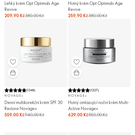
Lehký krém Opt Optimals Age
Hutný krém Opt Optimals Age
Revive
Revive
209,90 Kč
380,00 Kč
259,90 Kč
380,00 Kč
(
1348
)
(
1227
)
NOVAGE+
NOVAGE+
Denní multikorekční krém SPF 30
Hutný omlazující noční krém Multi-
Restore Novage+
Active Novage+
559,00 Kč
940,00 Kč
629,00 Kč
850,00 Kč