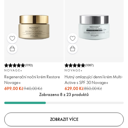
(
1192
)
(
1087
)
NOVAGE+
NOVAGE+
Regenerační noční krém Restore
Hutný omlazující denní krém Multi-
Novage+
Active s SPF 30 Novage+
699,00 Kč
940,00 Kč
629,00 Kč
850,00 Kč
Zobrazeno 8 z 23 produktů
ZOBRAZIT VÍCE