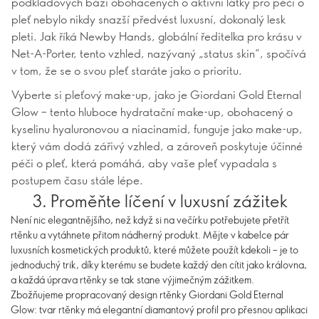
podkladových bází obohacených o aktivní látky pro péči o
pleť nebylo nikdy snazší předvést luxusní, dokonalý lesk
pleti. Jak říká Newby Hands, globální ředitelka pro krásu v
Net-A-Porter, tento vzhled, nazývaný „status skin“, spočívá
v tom, že se o svou pleť staráte jako o prioritu.
Vyberte si pleťový make-up, jako je Giordani Gold Eternal
Glow – tento hluboce hydratační make-up, obohacený o
kyselinu hyaluronovou a niacinamid, funguje jako make-up,
který vám dodá zářivý vzhled, a zároveň poskytuje účinné
péči o pleť, která pomáhá, aby vaše pleť vypadala s
postupem času stále lépe.
3. Proměňte líčení v luxusní zážitek
Není nic elegantnějšího, než když si na večírku potřebujete přetřít
rtěnku a vytáhnete přitom nádherný produkt. Mějte v kabelce pár
luxusních kosmetických produktů, které můžete použít kdekoli – je to
jednoduchý trik, díky kterému se budete každý den cítit jako královna,
a každá úprava rtěnky se tak stane výjimečným zážitkem.
Zbožňujeme propracovaný design rtěnky Giordani Gold Eternal
Glow: tvar rtěnky má elegantní diamantový profil pro přesnou aplikaci