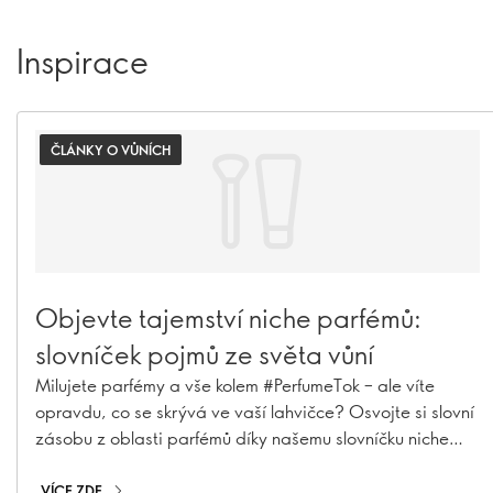
Inspirace
ČLÁNKY O VŮNÍCH
Objevte tajemství niche parfémů:
slovníček pojmů ze světa vůní
Milujete parfémy a vše kolem #PerfumeTok – ale víte
opravdu, co se skrývá ve vaší lahvičce? Osvojte si slovní
zásobu z oblasti parfémů díky našemu slovníčku niche
parfémů: je to vaše vstupenka do zákulisí výroby vůní.
Od nejznámějších ingrediencí až po tajemství niche
VÍCE ZDE