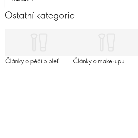
parfumerie – zde najdete vše, co potřebujete, abyste
Ostatní kategorie
mluvili (a voněli) jako opravdový znalec. Posuňte se dál a
posuňte svou znalost parfémů na vyšší úroveň…
Články o péči o pleť
Články o make-upu