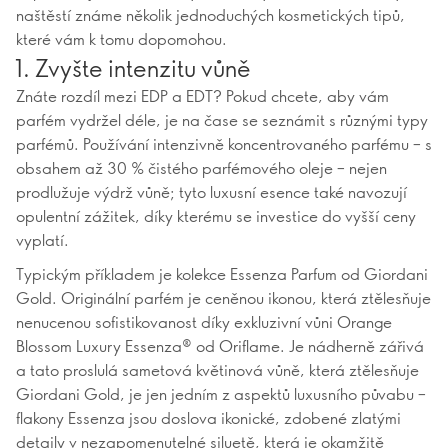
naštěstí známe několik jednoduchých kosmetických tipů,
které vám k tomu dopomohou.
1. Zvyšte intenzitu vůně
Znáte rozdíl mezi EDP a EDT? Pokud chcete, aby vám
parfém vydržel déle, je na čase se seznámit s různými typy
parfémů. Používání intenzivně koncentrovaného parfému – s
obsahem až 30 % čistého parfémového oleje – nejen
prodlužuje výdrž vůně; tyto luxusní esence také navozují
opulentní zážitek, díky kterému se investice do vyšší ceny
vyplatí.
Typickým příkladem je kolekce Essenza Parfum od Giordani
Gold. Originální parfém je ceněnou ikonou, která ztělesňuje
nenucenou sofistikovanost díky exkluzivní vůni Orange
Blossom Luxury Essenza® od Oriflame. Je nádherně zářivá
a tato proslulá sametová květinová vůně, která ztělesňuje
Giordani Gold, je jen jedním z aspektů luxusního půvabu –
flakony Essenza jsou doslova ikonické, zdobené zlatými
detaily v nezapomenutelné siluetě, která je okamžitě