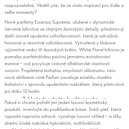
rozpoznatelná. Věděli jste, že se stala inspirací pro židle a
selfie momenty?
Nové parfémy Essenza Supreme, uložené v dynamické
červené lahvičce se stejnými ikonickými detaily, představují
další úroveň opulentní sofistikovanosti, která je odvážná,
honosná a nesmírně sofistikovaná. Vytvořená z hluboce
výjimečné směsi tří ikonických květin, White Floral Infusion je
pomalou parfémářskou poctou jemnému extrahování
esence – což povyšuje vzácné olfaktorické vlastnosti
surovin. Propletená bohatou smyslností olibanumu, tato
nová oblíbená vůně Parfum zasahuje estetiku starého
bohatství s opravdu opulentním rozkvětem, který přetrvává
po dobu 12 hodin.
2. Upřednostněte kvalitní make-up
Pokud si chcete pořídit jen jeden luxusní kosmetický
produkt, investujte do podkladové báze. Svěží pleť, která
vypadá naprosto zdravě, vyzařuje luxusní vzhled – a díky
dnešní široké nabídce hybridních, multifunkčních