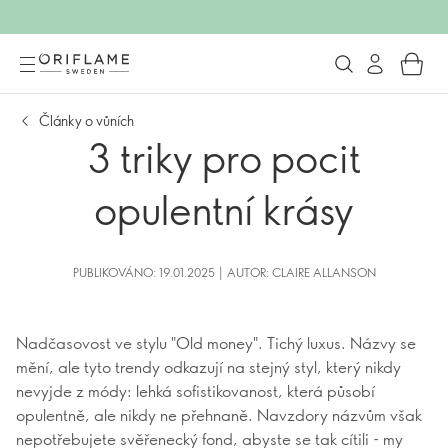
Články o vůních
3 triky pro pocit
opulentní krásy
PUBLIKOVÁNO: 19.01.2025 | AUTOR: CLAIRE ALLANSON
Nadčasovost ve stylu "Old money". Tichý luxus. Názvy se
mění, ale tyto trendy odkazují na stejný styl, který nikdy
nevyjde z módy: lehká sofistikovanost, která působí
opulentně, ale nikdy ne přehnaně. Navzdory názvům však
nepotřebujete svěřenecký fond, abyste se tak cítili - my