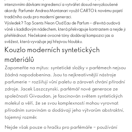
intenzivními dávkami ingrediencí a vytvářet dosud nevyzkoušené
akordy. Parfumér Andrea Montanari využil CARTO k novému pojetí
tradičního oudu pro moderní generaci.
Výsledek? Top Scents Neon Oud Eau de Parfum – dřevitá oudová
vůně s kadidlovým nádechem, která překvapuje kontrastem a nejde ji
přehlédnout. Nečekané ovocné tóny dodávají kompozici jas a
svěžest, která vyvažuje její hřejivou hloubku.
Kouzlo moderních syntetických
materiálů
Zapomeňte na mýtus: syntetické složky v parfémech nejsou
žádná napodobenina. Jsou to nejkreativnější nástroje
parfumerie – rozšiřují vůní paletu a zároveň chrání přírodní
zdroje. Jacek Laszczynski, parfémář nové generace ze
společnosti Givaudan, je fascinován světem syntetických
molekul a věří, že se svou komplexností mohou vyrovnat
přírodním surovinám a dodávají jeho výtvorům abstraktní,
tajemný rozměr.
Nejde však pouze o hračku pro parfémáře – používání