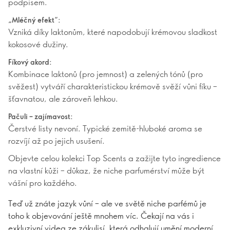
podpisem.
„Mléčný efekt“:
Vzniká díky laktonům, které napodobují krémovou sladkost
kokosové dužiny.
Fíkový akord:
Kombinace laktonů (pro jemnost) a zelených tónů (pro
svěžest) vytváří charakteristickou krémově svěží vůni fíku –
šťavnatou, ale zároveň lehkou.
Pačuli – zajímavost:
Čerstvé listy nevoní. Typické zemitě-hluboké aroma se
rozvíjí až po jejich usušení.
Objevte celou kolekci Top Scents a zažijte tyto ingredience
na vlastní kůži – důkaz, že niche parfumérství může být
vášní pro každého.
Teď už znáte jazyk vůní – ale ve světě niche parfémů je
toho k objevování ještě mnohem víc. Čekají na vás i
exkluzivní videa ze zákulisí, která odhalují umění moderní