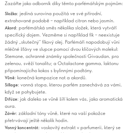
Zazářte jako odborník díky těmto parfémářským pojmům:
jediná surovina použitá ve své přírodní,
Složka:
extrahované podobě – například citron nebo jasmín.
parfémářská směs několika složek, která vytváří
Akord:
specifický dojem. Vezměme si například fík – neexistuje
žádný „skutečný“ fíkový olej. Parfémáři napodobují vůni
mléčné šťávy ve slupce pomocí dvou klíčových molekul:
Stemone, ochranné známky společnosti Givaudan, pro
zelenou, svěží tonalitu; a Octalactone gamma, laktonu
připomínajícího kokos s bylinnými podtóny.
konečná kompozice not a akordů.
Vůně:
vonná stopa, kterou parfém zanechává za vámi,
Sillage:
když se pohybujete.
jak daleko se vůně šíří kolem vás, jako aromatická
Difúze:
aura.
základní tóny vůně, které na vaší pokožce
Závěr:
přetrvávají ještě několik hodin.
voskovitý extrakt v parfumerii, který se
Vonný koncentrát: