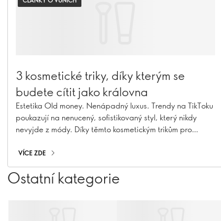
ČLÁNKY O VŮNÍCH
3 kosmetické triky, díky kterým se
budete cítit jako královna
Estetika Old money. Nenápadný luxus. Trendy na TikToku
poukazují na nenucený, sofistikovaný styl, který nikdy
nevyjde z módy. Díky těmto kosmetickým trikům pro
extravagantní vzhled se budete cítit jako v pohádce.
VÍCE ZDE
Ostatní kategorie