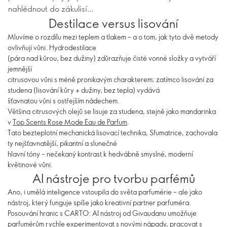
nahlédnout do zákulisí…
Destilace versus lisování
Mluvíme o rozdílu mezi teplem a tlakem – a o tom, jak tyto dvě metody
ovlivňují vůni. Hydrodestilace
(pára nad kůrou, bez dužiny) zdůrazňuje čisté vonné složky a vytváří
jemnější
citrusovou vůni s méně pronikavým charakterem; zatímco lisování za
studena (lisování kůry + dužiny, bez tepla) vydává
šťavnatou vůni s ostřejším nádechem.
Většina citrusových olejů se lisuje za studena, stejně jako mandarinka
v
Top Scents Rose Mode Eau de Parfum
.
Tato bezteplotní mechanická lisovací technika, Sfumatrice, zachovala
ty nejšťavnatější, pikantní a slunečné
hlavní tóny – nečekaný kontrast k hedvábně smyslné, moderní
květinové vůni.
AI nástroje pro tvorbu parfémů
Ano, i umělá inteligence vstoupila do světa parfumérie – ale jako
nástroj, který funguje spíše jako kreativní partner parfuméra.
Posouvání hranic s CARTO: AI nástroj od Givaudanu umožňuje
parfumérům rychle experimentovat s novými nápady, pracovat s