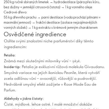
250 kg ručně sbíraných limetek → hydrodestilace (pára přes kůru,
bez dužiny = jemnější citrusová čistota) → 1 kg vonného oleje
Cedrové dřevo:
55 kg dřevního prachu → parní destilace (voda prochází pilinami =
maximální jemnost) → frakční destilace (izolace nejzajímavějších
vonných složek) → 1 kg extraktu s krémově jemným charakterem
Osvědčené ingredience
Oslňte svými znalostmi niche parfumérství díky těmto
ingrediencím:
Petalia:
Známá mezi skutečnými milovníky vůní –
.
iykyk
Petalia je exkluzivní růžová molekula Givaudanu.
Insider tip:
Smyslná variace na jejich ikonickou Peonile, která vytváří
zcela odlišnou vůni – ovocnější, růžovější a pudrovější.
Hedvábně smyslný efekt zažijete v Rose Mode Eau de
Parfum.
Aldehydy = jiskra čistoty:
Čisté, mýdlové, lehce ostré. I malé množství dokáže