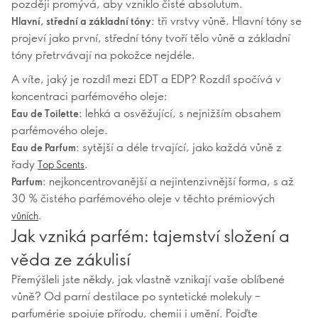
později promývá, aby vzniklo čisté absolutum.
tři vrstvy vůně. Hlavní tóny se
Hlavní, střední a základní tóny:
projeví jako první, střední tóny tvoří tělo vůně a základní
tóny přetrvávají na pokožce nejdéle.
A víte, jaký je rozdíl mezi EDT a EDP? Rozdíl spočívá v
koncentraci parfémového oleje:
lehká a osvěžující, s nejnižším obsahem
Eau de Toilette:
parfémového oleje.
sytější a déle trvající, jako každá vůně z
Eau de Parfum:
řady
.
Top Scents
nejkoncentrovanější a nejintenzivnější forma, s až
Parfum:
30 % čistého parfémového oleje v těchto prémiových
.
vůních
Jak vzniká parfém: tajemství složení a
věda ze zákulisí
Přemýšleli jste někdy, jak vlastně vznikají vaše oblíbené
vůně? Od parní destilace po syntetické molekuly –
parfumérie spojuje přírodu, chemii i umění. Pojďte