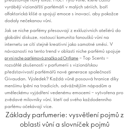
vyrábějí vizionářští parfémáři v malých sériích, boří
olfaktorická klišé a spojují emoce s inovací, aby pokožce
dodaly nečekanou vůni.
Jak se niche parfémy přesouvají z exkluzivních ateliérů do
globální diskuze, rostoucí komunita fanoušků vůní na
internetu se cítí stejně kreativní jako samotné směsi. V
návaznosti na tento trend v oblasti niche parfémů spojuje
– Top Scents –
první niche parfémová značka od Oriflame
rozsáhlé zkušenosti v parfumerii s vizionářskou
představivostí parfémářů nové generace společnosti
Givaudan. Výsledek? Každá vůně posouvá hranice díky
menšímu lpění na tradicích, odvážnějším nápadům a
uměleckému vyjádření vedenému emocemi – vytvořena pro
zvědavé milovníky vůní, kteří od svého každodenního
parfému očekávají více.
Základy parfumerie: vysvětlení pojmů z
oblasti vůní a slovníček pojmů