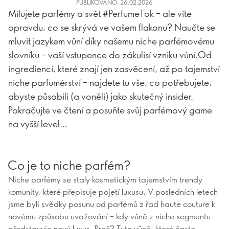
PUBLIKOVÁNO: 26.02.2026
Milujete parfémy a svět #PerfumeTok – ale víte
opravdu, co se skrývá ve vašem flakonu? Naučte se
mluvit jazykem vůní díky našemu niche parfémovému
slovníku – vaší vstupence do zákulisí vzniku vůní.Od
ingrediencí, které znají jen zasvěcení, až po tajemství
niche parfumérství – najdete tu vše, co potřebujete,
abyste působili (a voněli) jako skutečný insider.
Pokračujte ve čtení a posuňte svůj parfémový game
na vyšší level…
Co je to niche parfém?
Niche parfémy se staly kosmetickým tajemstvím trendy
komunity, které přepisuje pojetí luxusu. V posledních letech
jsme byli svědky posunu od parfémů z řad haute couture k
novému způsobu uvažování – kdy vůně z niche segmentu
představuje nový luxus. Proč? Tyto vůně, které často