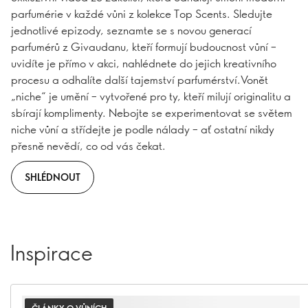
parfumérie v každé vůni z kolekce Top Scents. Sledujte
jednotlivé epizody, seznamte se s novou generací
parfumérů z Givaudanu, kteří formují budoucnost vůní –
uvidíte je přímo v akci, nahlédnete do jejich kreativního
procesu a odhalíte další tajemství parfumérství.Vonět
„niche“ je umění – vytvořené pro ty, kteří milují originalitu a
sbírají komplimenty. Nebojte se experimentovat se světem
niche vůní a střídejte je podle nálady – ať ostatní nikdy
přesně nevědí, co od vás čekat.
SHLÉDNOUT
Inspirace