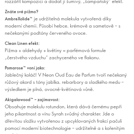
rozzářit kompozici a dodat jí šumivý, „šampaňský“ efekt.
Znáte své pižmo?
je udržitelná molekula vytvořená díky
AmbreXolide™
moderní chemii. Působí hebce, krémově a sametově – s
nečekanými podtóny červeného ovoce.
Clean Linen efekt:
Pižma + aldehydy + květiny = parfémová formule
„čerstvého vzduchu“ zachyceného ve flakonu.
Pomarose™ voní jako:
Jablečný koláč! V Neon Oud Eau de Parfum tvoří nečekaný
růžový akord s tóny jablka, rebarbory a sladkého medu –
výsledkem je plná, ovocně-květinová vůně.
Akigalawood™ – zajímavost:
Obsahuje molekulu rotundon, která dává černému pepři
jeho pikantnost a vínu Syrah svůdný charakter. Jde o
dřevitou složku vytvořenou z upcyklovaných frakcí pačuli
pomocí moderní biotechnologie – udržitelně a s kořenitým