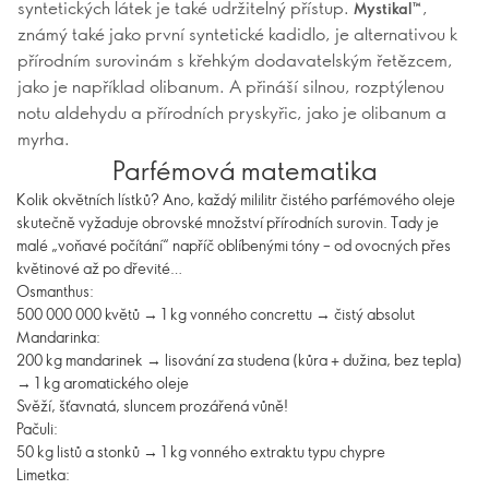
syntetických látek je také udržitelný přístup.
,
Mystikal™
známý také jako první syntetické kadidlo, je alternativou k
přírodním surovinám s křehkým dodavatelským řetězcem,
jako je například olibanum. A přináší silnou, rozptýlenou
notu aldehydu a přírodních pryskyřic, jako je olibanum a
myrha.
Parfémová matematika
Kolik okvětních lístků? Ano, každý mililitr čistého parfémového oleje
skutečně vyžaduje obrovské množství přírodních surovin. Tady je
malé „voňavé počítání“ napříč oblíbenými tóny – od ovocných přes
květinové až po dřevité…
Osmanthus:
500 000 000 květů → 1 kg vonného concrettu → čistý absolut
Mandarinka:
200 kg mandarinek → lisování za studena (kůra + dužina, bez tepla)
→ 1 kg aromatického oleje
Svěží, šťavnatá, sluncem prozářená vůně!
Pačuli:
50 kg listů a stonků → 1 kg vonného extraktu typu chypre
Limetka: