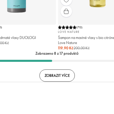
0
)
(
712
)
LOVE NATURE
udrnaté vlasy DUOLOGI
Šampon na mastné vlasy s bio citró
Love Nature
,00 Kč
119,90 Kč
200,00 Kč
Zobrazeno 8 z 17 produktů
ZOBRAZIT VÍCE