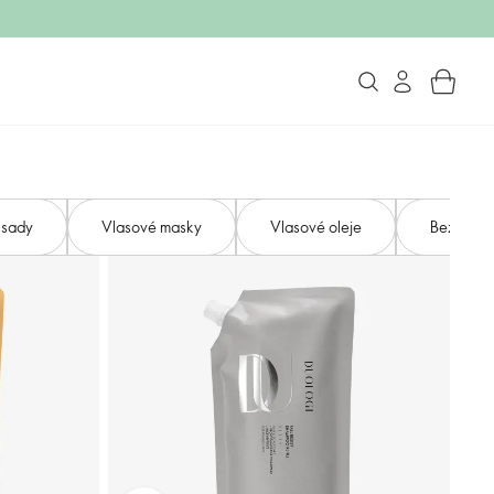
 sady
Vlasové masky
Vlasové oleje
Bezoplac