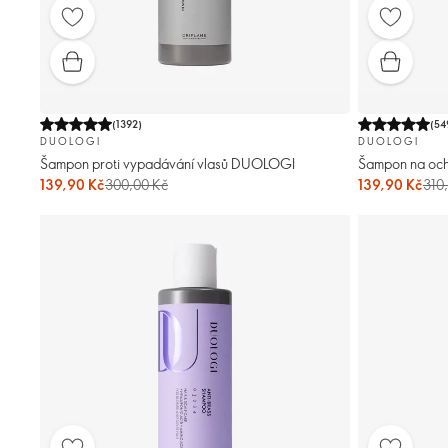
(
1392
)
(
54
DUOLOGI
DUOLOGI
Šampon proti vypadávání vlasů DUOLOGI
Šampon na oc
139,90 Kč
300,00 Kč
139,90 Kč
310