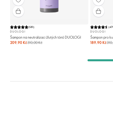
(
581
)
(
47
DUOLOGI
DUOLOGI
Šampon na neutralizaci žlutých tónů DUOLOGI
Šampon pro k
209,90 Kč
310,00 Kč
189,90 Kč
310