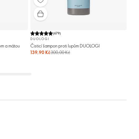
(
679
)
DUOLOGI
nem a mátou
Čisticí šampon proti lupům DUOLOGI
139,90 Kč
300,00 Kč