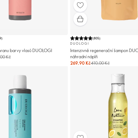
9
)
(
805
)
DUOLOGI
hranu barvy vlasů DUOLOGI
Intenzivně regenerační šampon DU
náhradní náplň
,00 Kč
269,90 Kč
410,00 Kč