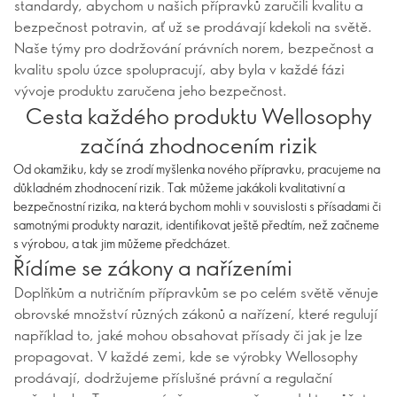
standardy, abychom u našich přípravků zaručili kvalitu a
bezpečnost potravin, ať už se prodávají kdekoli na světě.
Naše týmy pro dodržování právních norem, bezpečnost a
kvalitu spolu úzce spolupracují, aby byla v každé fázi
vývoje produktu zaručena jeho bezpečnost.
Cesta každého produktu Wellosophy
začíná zhodnocením rizik
Od okamžiku, kdy se zrodí myšlenka nového přípravku, pracujeme na
důkladném zhodnocení rizik. Tak můžeme jakákoli kvalitativní a
bezpečnostní rizika, na která bychom mohli v souvislosti s přísadami či
samotnými produkty narazit, identifikovat ještě předtím, než začneme
s výrobou, a tak jim můžeme předcházet.
Řídíme se zákony a nařízeními
Doplňkům a nutričním přípravkům se po celém světě věnuje
obrovské množství různých zákonů a nařízení, které regulují
například to, jaké mohou obsahovat přísady či jak je lze
propagovat. V každé zemi, kde se výrobky Wellosophy
prodávají, dodržujeme příslušné právní a regulační