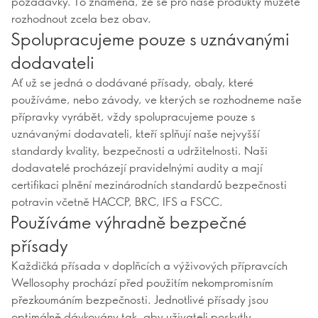
požadavky. To znamená, že se pro naše produkty můžete
rozhodnout zcela bez obav.
Spolupracujeme pouze s uznávanými
dodavateli
Ať už se jedná o dodávané přísady, obaly, které
používáme, nebo závody, ve kterých se rozhodneme naše
přípravky vyrábět, vždy spolupracujeme pouze s
uznávanými dodavateli, kteří splňují naše nejvyšší
standardy kvality, bezpečnosti a udržitelnosti. Naši
dodavatelé procházejí pravidelnými audity a mají
certifikaci plnění mezinárodních standardů bezpečnosti
potravin včetně HACCP, BRC, IFS a FSCC.
Používáme výhradně bezpečné
přísady
Každičká přísada v doplňcích a výživových přípravcích
Wellosophy prochází před použitím nekompromisním
přezkoumáním bezpečnosti. Jednotlivé přísady jsou
optimálně dávkovány tak, aby uživateli poskytly