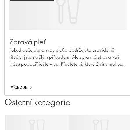
Zdravá pleť
Pokud pečujete o svou pleť a dodržujete pravidelně
rituály, jste skvělým příkladem! Ale správná strava vaši
krásu podpoří ještě více. Přečtěte si, které živiny mohou
podpořit zdraví vaší pleti a pomoci vám stárnout do
krásy.
VÍCE ZDE
Ostatní kategorie