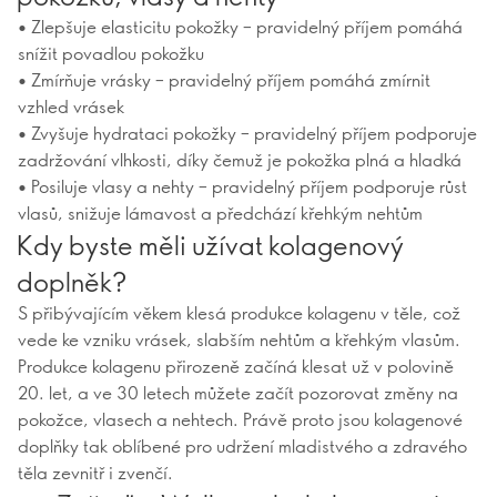
• Zlepšuje elasticitu pokožky – pravidelný příjem pomáhá
snížit povadlou pokožku
• Zmírňuje vrásky – pravidelný příjem pomáhá zmírnit
vzhled vrásek
• Zvyšuje hydrataci pokožky – pravidelný příjem podporuje
zadržování vlhkosti, díky čemuž je pokožka plná a hladká
• Posiluje vlasy a nehty – pravidelný příjem podporuje růst
vlasů, snižuje lámavost a předchází křehkým nehtům
Kdy byste měli užívat kolagenový
doplněk?
S přibývajícím věkem klesá produkce kolagenu v těle, což
vede ke vzniku vrásek, slabším nehtům a křehkým vlasům.
Produkce kolagenu přirozeně začíná klesat už v polovině
20. let, a ve 30 letech můžete začít pozorovat změny na
pokožce, vlasech a nehtech. Právě proto jsou kolagenové
doplňky tak oblíbené pro udržení mladistvého a zdravého
těla zevnitř i zvenčí.