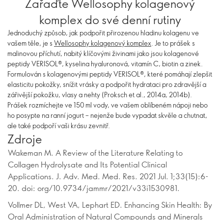
Zařaďte Wellosophy kolagenový
komplex do své denní rutiny
Jednoduchý způsob, jak podpořit přirozenou hladinu kolagenu ve
vašem těle, je s
Wellosophy kolagenový komplex
. Je to prášek s
malinovou příchutí, nabitý klíčovými živinami jako jsou kolagenové
peptidy VERISOL®, kyselina hyaluronová, vitamín C, biotin a zinek.
Formulován s kolagenovými peptidy VERISOL®, které pomáhají zlepšit
elasticitu pokožky, snížit vrásky a podpořit hydrataci pro zdravější a
zářivější pokožku, vlasy a nehty (Proksch et al., 2014a, 2014b).
Prášek rozmíchejte ve 150 ml vody, ve vašem oblíbeném nápoji nebo
ho posypte na ranní jogurt – nejenže bude vypadat skvěle a chutnat,
ale také podpoří vaši krásu zevnitř.
Zdroje
Wakeman M. A Review of the Literature Relating to
Collagen Hydrolysate and Its Potential Clinical
Applications. J. Adv. Med. Med. Res. 2021 Jul. 1;33(15):6-
20. doi: org/10.9734/jammr/2021/v33i1530981.
Vollmer DL, West VA, Lephart ED. Enhancing Skin Health: By
Oral Administration of Natural Compounds and Minerals