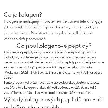
Co je kolagen?
Kolagen je nejhojnějším proteinem ve vašem těle a funguje
jako stavební kámen pro pokožku, vlasy, nehty, klouby a
pojivové tkáně. Představte si ho jako „lepidlo“, které
všechno drží pohromadě.
Co jsou kolagenové peptidy?
Kolagenové peptidy se vyrábějí procesem zvaným enzymatická
hydrolýza, při kterém je kolagen z přírodních zdrojů rozložen na
menší, snadno vstřebatelné peptidy. Tyto peptidy pocházejí převážně
ze živočišných zdrojů, jako je hovězí, vepřové nebo rybí kůže
(Wakeman, 2021), i když existují i rostlinné alternativy (Vollmer et al.,
2020).
Tento proces hydrolýzy nejen zvyšuje biologickou dostupnost, což
umožňuje tělu kolagen efektivněji vstřebávat a využívat, ale také
vytváří jemný prášek, který se snadno rozpouští v tekutinách.
Výhody kolagenových peptidů pro vaši
pokožku, vlasy a nehty