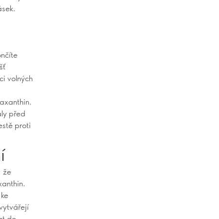
ásek.
nčíte
šť
ci volných
axanthin.
aly před
estě proti
í
, že
xanthin.
 ke
vytvářejí
at do