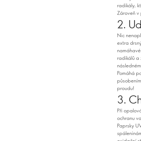
radikály, k
Zároveň v 
2. Ud
Nic nenapl
extra drsn
namáhavé c
radikálů a
následnému
Pomáhá pod
působením v
proudu!
3. Ch
Při opalov
ochranu va
Paprsky UV
spáleninám
oxidační s