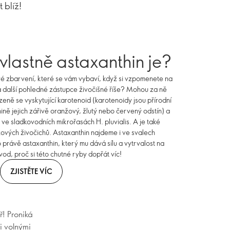
 blíž!
 vlastně astaxanthin je?
é zbarvení, které se vám vybaví, když si vzpomenete na
a další pohledné zástupce živočišné říše? Mohou za ně
zeně se vyskytující karotenoid (karotenoidy jsou přírodní
ině jejich zářivě oranžový, žlutý nebo červený odstín) a
ve sladkovodních mikrořasách H. pluvialis. A je také
žových živočichů. Astaxanthin najdeme i ve svalech
o právě astaxanthin, který mu dává sílu a vytrvalost na
vod, proč si této chutné ryby dopřát víc!
ZJISTĚTE VÍC
! Proniká
i volnými