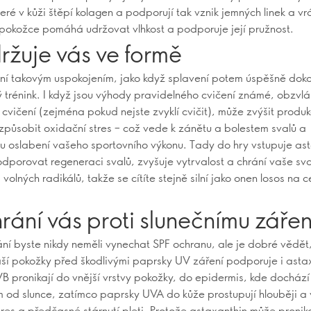
teré v kůži štěpí kolagen a podporují tak vznik jemných linek a vr
pokožce pomáhá udržovat vlhkost a podporuje její pružnost.
ržuje vás ve formě
ní takovým uspokojením, jako když splavení potem úspěšně doko
ý trénink. I když jsou výhody pravidelného cvičení známé, obzvlá
vičení (zejména pokud nejste zvyklí cvičit), může zvýšit produk
 způsobit oxidační stres – což vede k zánětu a bolestem svalů a
 oslabení vašeho sportovního výkonu. Tady do hry vstupuje ast
porovat regeneraci svalů, zvyšuje vytrvalost a chrání vaše sv
olných radikálů, takže se cítíte stejně silní jako onen losos na c
rání vás proti slunečnímu zářen
ání byste nikdy neměli vynechat SPF ochranu, ale je dobré vědět
ší pokožky před škodlivými paprsky UV záření podporuje i asta
B pronikají do vnější vrstvy pokožky, do epidermis, kde dochází
 od slunce, zatímco paprsky UVA do kůže prostupují hlouběji a 
tres a předčasné stárnutí pleti. Protože astaxanthin může pronik