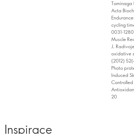
Tominaga K
Acta Bioch
Endurance:
cycling tim
0031-128
Muscle Reco
J, Radivoj
oxidative s
(2012) 52
Photo prote
Induced Sk
Controlled 
Antioxidan
20
Inspirace