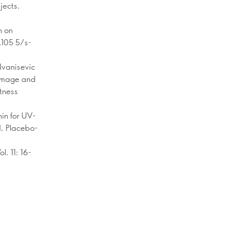
jects.
n on
.105 5/s-
 Ivanisevic
damage and
itness
hin for UV-
d, Placebo-
. 11: 16-