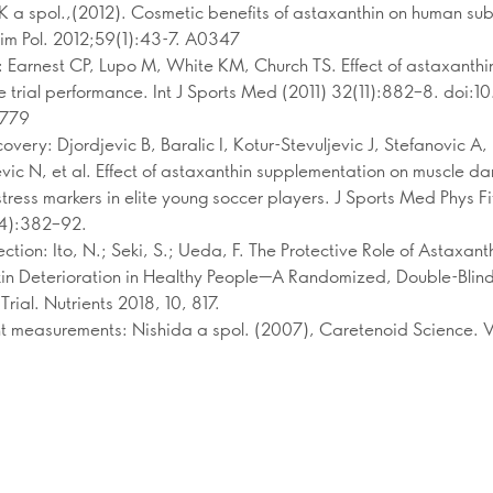
 a spol.,(2012). Cosmetic benefits of astaxanthin on human sub
im Pol. 2012;59(1):43-7. A0347
 Earnest CP, Lupo M, White KM, Church TS. Effect of astaxanthi
e trial performance. Int J Sports Med (2011) 32(11):882–8. doi:10
0779
very: Djordjevic B, Baralic I, Kotur-Stevuljevic J, Stefanovic A,
evic N, et al. Effect of astaxanthin supplementation on muscle 
tress markers in elite young soccer players. J Sports Med Phys F
(4):382–92.
ction: Ito, N.; Seki, S.; Ueda, F. The Protective Role of Astaxant
in Deterioration in Healthy People—A Randomized, Double-Blin
Trial. Nutrients 2018, 10, 817.
t measurements: Nishida a spol. (2007), Caretenoid Science. Vol