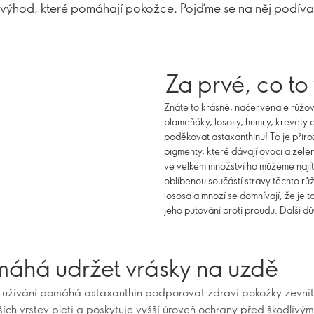
 výhod, které pomáhají pokožce. Pojďme se na něj podívat
Za prvé, co to
Znáte to krásné, načervenale růžov
plameňáky, lososy, humry, krevety 
poděkovat astaxanthinu! To je přiro
pigmenty, které dávají ovoci a zelen
ve velkém množství ho můžeme najít 
oblíbenou součástí stravy těchto rů
lososa a mnozí se domnívají, že je t
jeho putování proti proudu. Další dů
omáhá udržet vrásky na uzdě
ím užívání pomáhá astaxanthin podporovat zdraví pokožky zevnitř
ších vrstev pleti a poskytuje vyšší úroveň ochrany před škodlivým