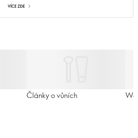
VÍCE ZDE
Články o vůních
Wel