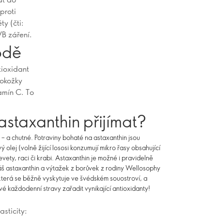
proti
y (čti:
VB záření.
rodě
tioxidant
pokožky
tamín C. To
astaxanthin přijímat?
 – a chutné. Potraviny bohaté na astaxanthin jsou
 olej (volně žijící lososi konzumují mikro řasy obsahující
revety, raci či krabi. Astaxanthin je možné i pravidelně
áš astaxanthin a výtažek z borůvek z rodiny Wellosophy
která se běžně vyskytuje ve švédském souostroví, a
vé každodenní stravy zařadit vynikající antioxidanty!
asticity: