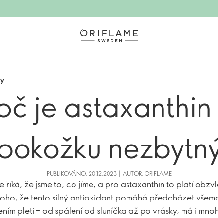
ky
oč je astaxanthin
pokožku nezbytn
PUBLIKOVÁNO: 20.12.2023 | AUTOR: ORIFLAME
 říká, že jsme to, co jíme, a pro astaxanthin to platí obzvl
oho, že tento silný antioxidant pomáhá předcházet vše
ním pleti – od spálení od sluníčka až po vrásky, má i mno