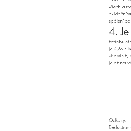
všech vrst
oxidačnímu
spálení od
4. Je
Potřebujet
je 4,6x si
vitamin E, 
je až neuvě
Odkazy:
Reduction o