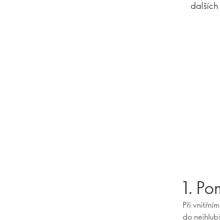
dalších
1. P
Při vnitřn
do nejhlub