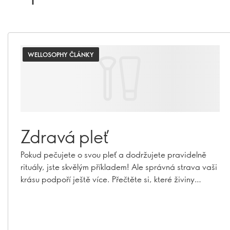
WELLOSOPHY ČLÁNKY
Zdravá pleť
Pokud pečujete o svou pleť a dodržujete pravidelně
rituály, jste skvělým příkladem! Ale správná strava vaši
krásu podpoří ještě více. Přečtěte si, které živiny
mohou podpořit zdraví vaší pleti a pomoci vám
stárnout do krásy.