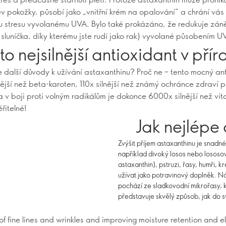
ev pokožky, působí jako „vnitřní krém na opalování“ a chrání vás 
 stresu vyvolanému UVA. Bylo také prokázáno, že redukuje zánět
 sluníčka, díky kterému jste rudí jako rak) vyvolané působením U
 to nejsilnější antioxidant v pří
e další důvody k užívání astaxanthinu? Proč ne – tento mocný an
lnější než beta-karoten, 110x silnější než známý ochránce zdraví 
a v boji proti volným radikálům je dokonce 6000x silnější než vi
řitelné!
Jak nejlépe 
Zvýšit příjem astaxanthinu je snadné
například divoký losos nebo lososový
astaxanthin), pstruzi, řasy, humři, k
užívat jako potravinový doplněk. N
pochází ze sladkovodní mikrořasy, 
představuje skvělý způsob, jak do s
f fine lines and wrinkles and improving moisture retention and el