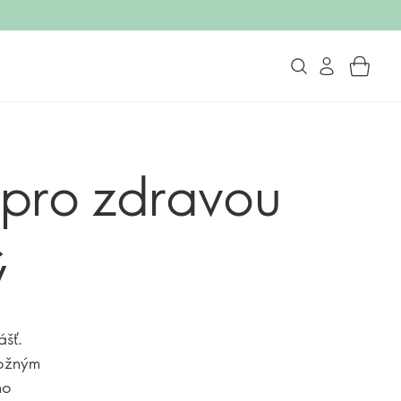
 pro zdravou
ý
ášť.
možným
ho