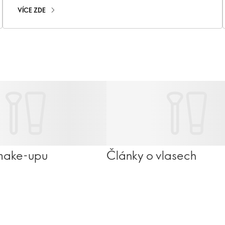
VÍCE ZDE
make-upu
Články o vlasech